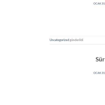
OCAK 31,
Uncategorized
gönderildi
Sür
OCAK 31,