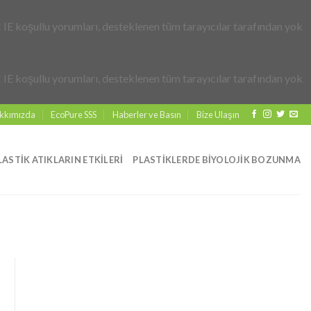
! IE koşullu yorumları, desteklenen tüm tarayıcılar tarafından yok
! IE koşullu yorumları, desteklenen tüm tarayıcılar tarafından yok
kkımızda
EcoPure SSS
Haberler ve Basın
Bize Ulaşın
LASTIK ATIKLARIN ETKILERI
PLASTIKLERDE BIYOLOJIK BOZUNMA