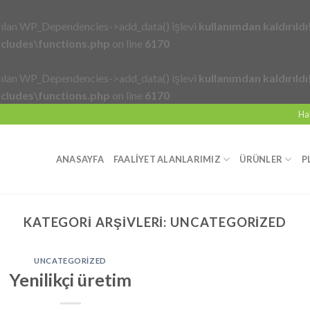
ğrılan WP_Dependencies->add_data() işlevi
kullanımdan kaldırıldı
cludes\functions.php
on line
6170
ğrılan WP_Dependencies->add_data() işlevi
kullanımdan kaldırıldı
cludes\functions.php
on line
6170
Ha
ANASAYFA
FAALİYET ALANLARIMIZ
ÜRÜNLER
P
KATEGORI ARŞIVLERI:
UNCATEGORIZED
UNCATEGORIZED
Yenilikçi üretim