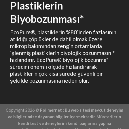
Biyobozunması*
EcoPure®, plastiklerin %80’inden fazlasının
atıldığı çöplükler de dahil olmak üzere
mikrop bakımından zengin ortamlarda
işlenmiş plastiklerin biyolojik bozunmasını*
hızlandırır. EcoPure® biyolojik bozunma*
sürecini önemli ölçüde hızlandırarak
plastiklerin çok kısa sürede güvenli bir
şekilde bozunmasına neden olur.
Copyright 2026 ©
Polimernet : Bu web sitesi mevcut deneyim
ve bilgilerimize dayanan bilgiler içermektedir. Müşterilerin
kendi test ve deneylerini kendi başlarına yapma
sorumluluğunu ortadan kaldırmaz. Yasal olarak bağlayıcı bir
güvence sunmuyoruz. Müşterilerin, ürünlerinin herhangi bir
fikri mülkiyeti ihlal etmediğini belirleme konusunda sorumlu