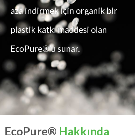
aza indirmek için organik bir
plastik katkı maddesi olan
EcoPure®’u sunar.
EcoPure®
Hakkında